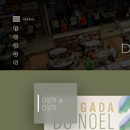
MENU
D
01/11 a
01/11