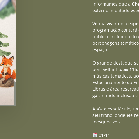
informamos que a
Ch
externo, montado esp
Venha viver uma exper
programação contará c
público, incluindo du
personagens temático
espaço.
O grande destaque se
bom velhinho,
às 11h
músicas temáticas, a
Estacionamento da Ent
Libras e área reservad
garantindo inclusão e 
Após o espetáculo, u
seu trono, onde ele re
inesquecíveis.
01/11