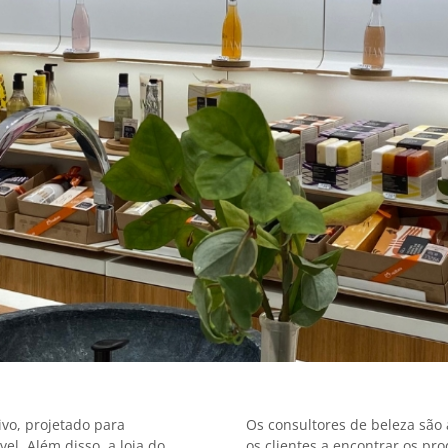
ivo, projetado para
Os consultores de beleza são 
l. Além disso, a loja do
os clientes a encontrar os pr