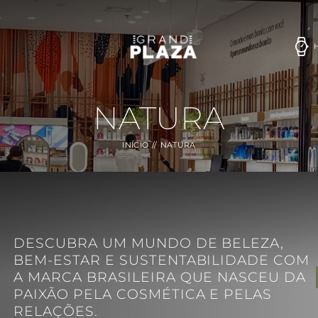
NATURA
INÍCIO
NATURA
DESCUBRA UM MUNDO DE BELEZA,
BEM-ESTAR E SUSTENTABILIDADE COM
A MARCA BRASILEIRA QUE NASCEU DA
PAIXÃO PELA COSMÉTICA E PELAS
RELAÇÕES.