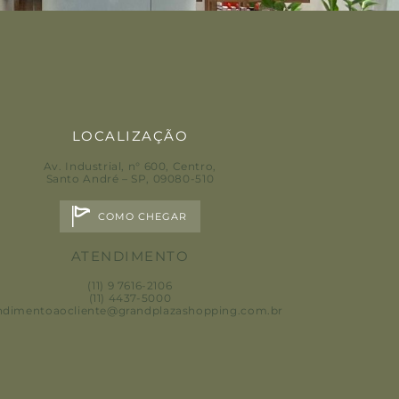
LOCALIZAÇÃO
Av. Industrial, n° 600, Centro
,
Santo André – SP, 09080-510
COMO CHEGAR
ATENDIMENTO
(11) 9 7616-2106
(11) 4437-5000
ndimentoaocliente@grandplazashopping.com.br
PT