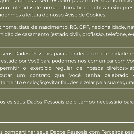
que tratamos a seu respeito podem ter sido forneci
smo coletadas de forma automática ao utilizar e/ou pre
sugerimos a leitura do nosso
Aviso de Cookies
.
nome, data de nascimento, RG, CPF, nacionalidade, natur
rtidão de casamento (estado civil), profissão, telefone, e
seus Dados Pessoais para atender a uma finalidade esp
 prestado por Você;para podermos nos comunicar com Vo
;permitir o exercício regular de nossos direitos;via
xecutar um contrato que Você tenha celebrado co
utamento e seleção;evitar fraudes e zelar pela sua segura
 os seus Dados Pessoais pelo tempo necessário para at
.
ompartilhar seus Dados Pessoais com Terceiros para qu