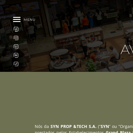
MENU
A
Nós da
SYN PROP &TECH S.A.
(“
SYN
” ou “Organ
prestados pelos Estabelecimentos
Grand Plaza