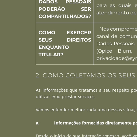
DADOS PESSOAIS
para as quais 
PODERÃO SER
atendimento de r
COMPARTILHADOS?
Nos comprometem
COMO EXERCER
canal de comuni
SEUS DIREITOS
Dados Pessoais
ENQUANTO
(Opice Blum,
TITULAR?
privacidade@sy
2. COMO COLETAMOS OS SEUS
As informações que tratamos a seu respeito po
utilizar e/ou prestar serviços.
Vamos entender melhor cada uma dessas situaçõ
a. Informações fornecidas diretamente po
Desde o início da sua interação conosco, Você v