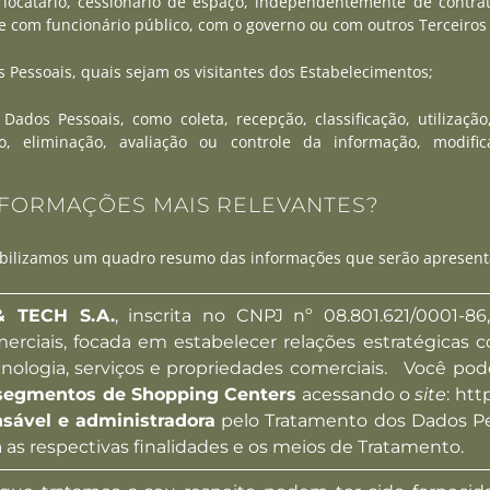
, locatário, cessionário de espaço, independentemente de contrat
ge com funcionário público, com o governo ou com outros Terceir
 Pessoais, quais sejam os visitantes dos Estabelecimentos;
ados Pessoais, como coleta, recepção, classificação, utilização,
 eliminação, avaliação ou controle da informação, modificaç
INFORMAÇÕES MAIS RELEVANTES?
onibilizamos um quadro resumo das informações que serão apresen
 TECH S.A.
, inscrita no CNPJ nº 08.801.621/0001-
erciais, focada em estabelecer relações estratégicas 
nologia, serviços e propriedades comerciais. Você pod
segmentos de Shopping Centers
acessando o
site
: htt
sável e administradora
pelo Tratamento dos Dados Pe
as respectivas finalidades e os meios de Tratamento.