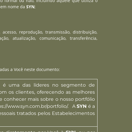
o formal ou não, incluindo aquele que utiliza o
os em nome da
SYN
;
 acesso, reprodução, transmissão, distribuição,
ão, atualização, comunicação, transferência,
tadas a Você neste documento:
86, é uma das líderes no segmento de
com os clientes, oferecendo as melhores
e conhecer mais sobre o nosso portfólio
ps://www.syn.com.br/portfolio/. A
SYN
é a
ssoais tratados pelos Estabelecimentos