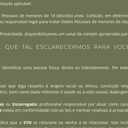
slação aplicável.
s Pessoais de menores de 18 (dezoito) anos. Contudo, em determi
ou responsável legal para tratar Dados Pessoais de menores de ida
 Privacidade, disponibilizamos um canal de contato apropriado pa
R. QUE TAL ESCLARECERMOS PARA VOC
dentificar uma pessoa física, direta ou indiretamente. Por ex
l que diga respeito à origem racial ou étnica, convicção religio
olítico, bem como dado referente à saúde ou à vida sexual, dado gen
is
ou
Encarregado:
profissional responsável por atuar como ca
N
esteja em conformidade com as leis e normas relativas à privaci
rídica que a
SYN
se relacione ou venha a se relacionar. Isso inclu