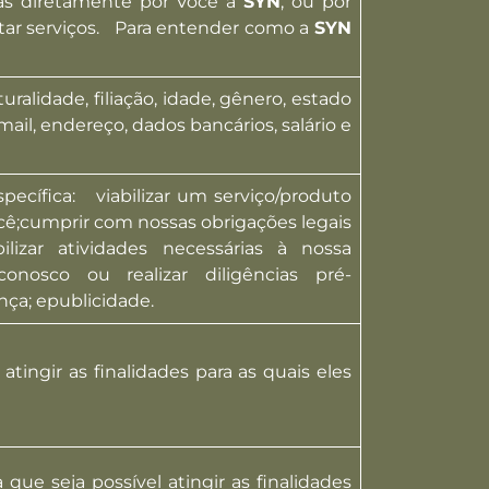
das diretamente por Você à
SYN
, ou por
star serviços. Para entender como a
SYN
alidade, filiação, idade, gênero, estado
-mail, endereço, dados bancários, salário e
ecífica: viabilizar um serviço/produto
cê;cumprir com nossas obrigações legais
bilizar atividades necessárias à nossa
nosco ou realizar diligências pré-
nça; epublicidade.
ingir as finalidades para as quais eles
e seja possível atingir as finalidades