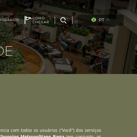
COMO
PT
HORÁRIOS
CHEGAR
DE
cia com todos os usuários (“Você”) dos serviços
Shopping Metropolitano Barra
(em conjunto, os