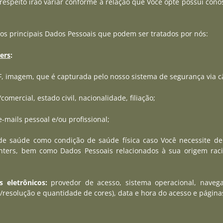
respeito irão variar conforme a relação que Você opte possui cono
os principais Dados Pessoais que podem ser tratados por nós:
ers
:
, imagem, que é capturada pelo nosso sistema de segurança via 
omercial, estado civil, nacionalidade, filiação;
e-mails pessoal e/ou profissional;
e saúde como condição de saúde física caso Você necessite d
ters, bem como Dados Pessoais relacionados à sua origem raciona
s eletrônicos:
provedor de acesso, sistema operacional, navega
/resolução e quantidade de cores), data e hora do acesso e página