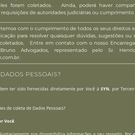
eles foram coletados. Ainda, poderá haver compar
equisições de autoridades judiciárias ou cumprimento d
os com o cumprimento de todos os seus direitos enq
cação para resolver quaisquer dúvidas, sugestões ou s
 coletados. Entre em contato com o nosso Encarrega
 Bruno Advogados, representado pelo Sr. Hen
n.com.br
.
 DADOS PESSOAIS?
dem ter sido fornecidas diretamente por Você à
SYN
, por Terce
es de coleta de Dados Pessoais?
r Você
oluntariamente nos disponibiliza informações a seu respeito. Po