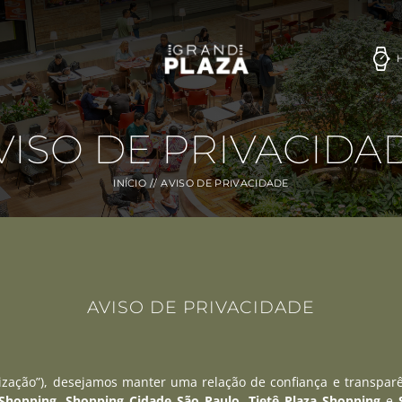
VISO DE PRIVACIDA
INÍCIO
AVISO DE PRIVACIDADE
AVISO DE PRIVACIDADE
ização”), desejamos manter uma relação de confiança e transparên
 Shopping
,
Shopping Cidade São Paulo
,
Tietê Plaza Shopping
e