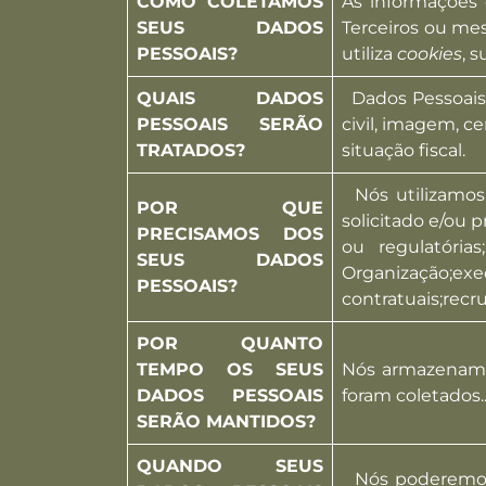
COMO COLETAMOS
As informações 
SEUS DADOS
Terceiros ou me
PESSOAIS?
utiliza
cookies
, 
QUAIS DADOS
Dados Pessoais: 
PESSOAIS SERÃO
civil, imagem, ce
TRATADOS?
situação fiscal.
Nós utilizamos 
POR QUE
solicitado e/ou
PRECISAMOS DOS
ou regulatórias
SEUS DADOS
Organização;e
PESSOAIS?
contratuais;recr
POR QUANTO
TEMPO OS SEUS
Nós armazenamos
DADOS PESSOAIS
foram coletados.
SERÃO MANTIDOS?
QUANDO SEUS
Nós poderemos c