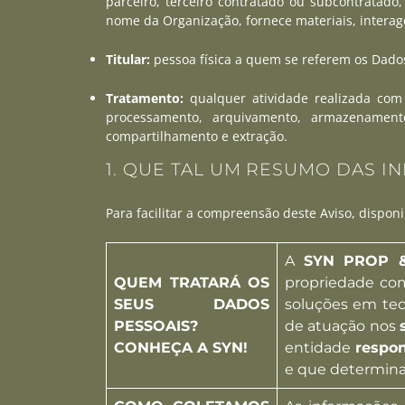
parceiro, terceiro contratado ou subcontratado
nome da Organização, fornece materiais, intera
Titular:
pessoa física a quem se referem os Dados
Tratamento:
qualquer atividade realizada com D
processamento, arquivamento, armazenamento,
compartilhamento e extração.
1. QUE TAL UM RESUMO DAS 
Para facilitar a compreensão deste Aviso, disp
A
SYN PROP &
QUEM TRATARÁ OS
propriedade com
SEUS DADOS
soluções em tec
PESSOAIS?
de atuação nos
CONHEÇA A SYN!
entidade
respon
e que determina 