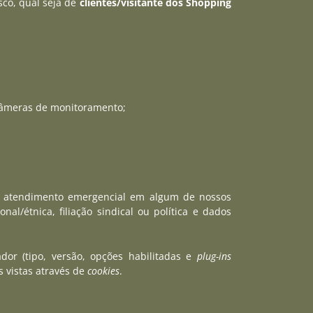
sco, qual seja de
clientes/visitante dos Shopping
câmeras de monitoramento;
e atendimento emergencial em algum de nossos
l/étnica, filiação sindical ou política e dados
dor (tipo, versão, opções habilitadas e
plug-ins
s vistas através de
cookies
.